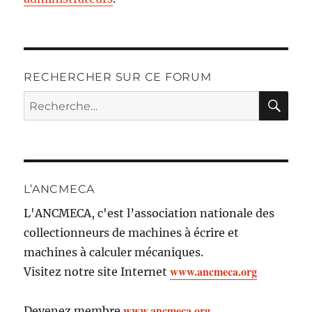
RECHERCHER SUR CE FORUM
RE
Recherche
pour :
L’ANCMECA
L'ANCMECA, c'est l’association nationale des
collectionneurs de machines à écrire et
machines à calculer mécaniques.
www.ancmeca.org
Visitez notre site Internet
www.ancmeca.org
Devenez membre