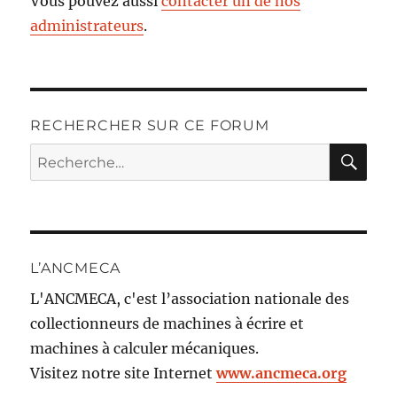
Vous pouvez aussi
contacter un de nos
administrateurs
.
RECHERCHER SUR CE FORUM
RE
Recherche
pour :
L’ANCMECA
L'ANCMECA, c'est l’association nationale des
collectionneurs de machines à écrire et
machines à calculer mécaniques.
Visitez notre site Internet
www.ancmeca.org