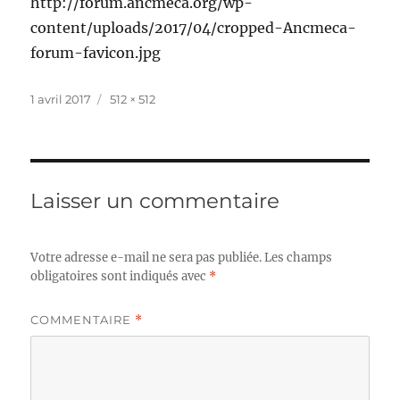
http://forum.ancmeca.org/wp-
content/uploads/2017/04/cropped-Ancmeca-
forum-favicon.jpg
Publié
Taille
1 avril 2017
512 × 512
le
réelle
Laisser un commentaire
Votre adresse e-mail ne sera pas publiée.
Les champs
obligatoires sont indiqués avec
*
COMMENTAIRE
*