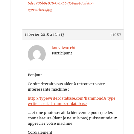
6dec906b0e0794769567f50da40cde09-
typewriters.jpg
1 février 2018 à 12 h 13
#1087
knovliwurcht
Participant
Bonjour
Ce site devrait vous aider à retrouver votre
intéressante machine :
http://typewriterdatabase.com/hammond.8.type
writer-serial-number-database
… et une photo serait la bienvenue pour que les
connaisseurs (dont je ne suis pas) puissent mieux
apprécier votre machine
Cordialement