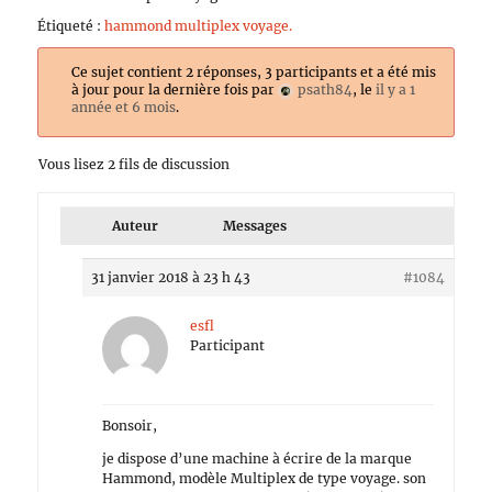
Étiqueté :
hammond multiplex voyage.
Ce sujet contient 2 réponses, 3 participants et a été mis
à jour pour la dernière fois par
psath84
, le
il y a 1
année et 6 mois
.
Vous lisez 2 fils de discussion
Auteur
Messages
31 janvier 2018 à 23 h 43
#1084
esfl
Participant
Bonsoir,
je dispose d’une machine à écrire de la marque
Hammond, modèle Multiplex de type voyage. son