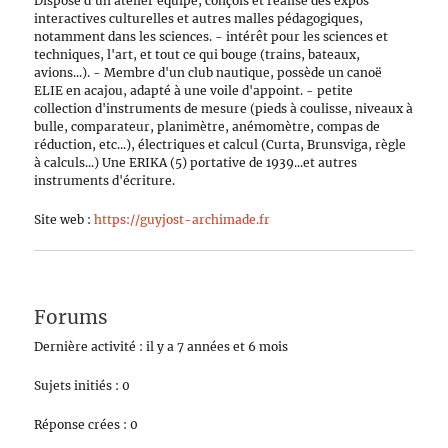
Dispose d'un atelier équipé, conçois et réalise des expos
interactives culturelles et autres malles pédagogiques,
notamment dans les sciences. - intérêt pour les sciences et
techniques, l'art, et tout ce qui bouge (trains, bateaux,
avions...). - Membre d'un club nautique, possède un canoë
ELIE en acajou, adapté à une voile d'appoint. - petite
collection d'instruments de mesure (pieds à coulisse, niveaux à
bulle, comparateur, planimètre, anémomètre, compas de
réduction, etc...), électriques et calcul (Curta, Brunsviga, règle
à calculs...) Une ERIKA (5) portative de 1939...et autres
instruments d'écriture.
Site web :
https://guyjost-archimade.fr
Forums
Dernière activité : il y a 7 années et 6 mois
Sujets initiés : 0
Réponse crées : 0