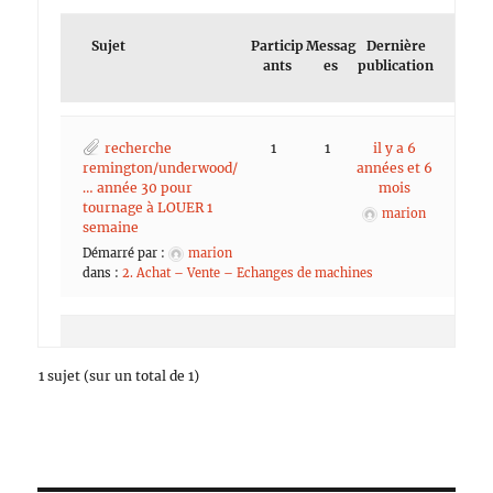
Sujet
Particip
Messag
Dernière
ants
es
publication
recherche
1
1
il y a 6
remington/underwood/
années et 6
… année 30 pour
mois
tournage à LOUER 1
marion
semaine
Démarré par :
marion
dans :
2. Achat – Vente – Echanges de machines
1 sujet (sur un total de 1)