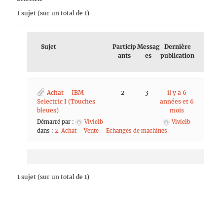
1 sujet (sur un total de 1)
Sujet
Particip
Messag
Dernière
ants
es
publication
Achat – IBM
2
3
il y a 6
Selectric I (Touches
années et 6
bleues)
mois
Démarré par :
Vivielb
Vivielb
dans :
2. Achat – Vente – Echanges de machines
1 sujet (sur un total de 1)