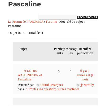
Pascaline
Le Forum de l’ANCMECA
›
Forums
›
Mot-clé du sujet :
Pascaline
1 sujet (sur un total de 1)
Sujet
Particip
Messag
Dernière
ants
es
publication
ET ULTRA
5
6
il y a 5
WASHINGTON et
années et 5
Pascaline
mois
Démarré par :
Girard Desargues
jjdeurdilly
dans :
1. Toutes vos questions sur les machines