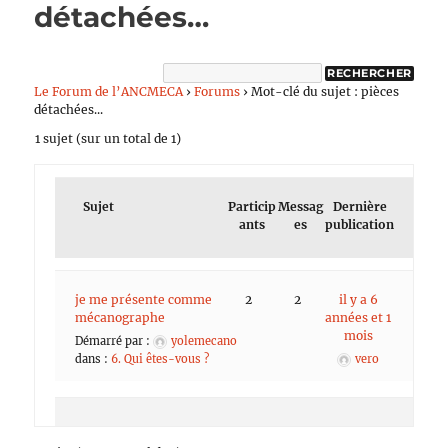
détachées…
Le Forum de l’ANCMECA
›
Forums
›
Mot-clé du sujet : pièces
détachées...
1 sujet (sur un total de 1)
Sujet
Particip
Messag
Dernière
ants
es
publication
je me présente comme
2
2
il y a 6
mécanographe
années et 1
mois
Démarré par :
yolemecano
dans :
6. Qui êtes-vous ?
vero