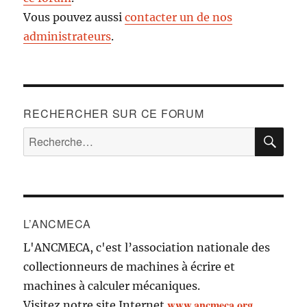
Vous pouvez aussi
contacter un de nos
administrateurs
.
RECHERCHER SUR CE FORUM
RE
Recherche
pour :
L’ANCMECA
L'ANCMECA, c'est l’association nationale des
collectionneurs de machines à écrire et
machines à calculer mécaniques.
www.ancmeca.org
Visitez notre site Internet