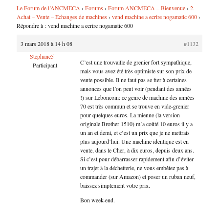
Le Forum de l’ANCMECA
›
Forums
›
Forum ANCMECA – Bienvenue
›
2.
Achat – Vente – Echanges de machines
›
vend machine a ecrire nogamatic 600
›
Répondre à : vend machine a ecrire nogamatic 600
3 mars 2018 à 14 h 08
#1132
Stephane5
C’est une trouvaille de grenier fort sympathique,
Participant
mais vous avez été très optimiste sur son prix de
vente possible. Il ne faut pas se fier à certaines
annonces que l’on peut voir (pendant des années
!) sur Leboncoin: ce genre de machine des années
70 est très commun et se trouve en vide-grenier
pour quelques euros. La mienne (la version
originale Brother 1510) m’a coûté 10 euros il y a
un an et demi, et c’est un prix que je ne mettrais
plus aujourd’hui. Une machine identique est en
vente, dans le Cher, à dix euros, depuis deux ans.
Si c’est pour débarrasser rapidement afin d’éviter
un trajet à la déchetterie, ne vous embêtez pas à
commander (sur Amazon) et poser un ruban neuf,
baissez simplement votre prix.
Bon week-end.