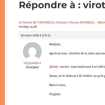
Répondre à : viro
Le Forum de l’ANCMECA
›
Forums
›
Forum ANCMECA – Bien
virotyp 14/18
19 mars 2018 à 11 h 13
Bonjour,
Après le non-résultat de la mise aux en
virginiebara
@Guy
: seriez-vous intéressé à m’offrir
Participant
Sinon, Je le cèderai à M. Hoffer au prix
Bien à vous,
Virginie