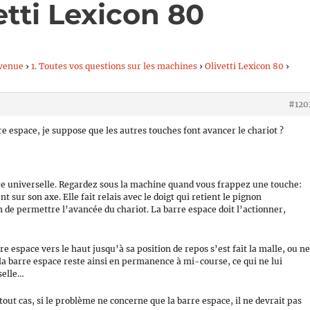
etti Lexicon 80
venue
›
1. Toutes vos questions sur les machines
›
Olivetti Lexicon 80
›
#120
 espace, je suppose que les autres touches font avancer le chariot ?
rre universelle. Regardez sous la machine quand vous frappez une touche:
 sur son axe. Elle fait relais avec le doigt qui retient le pignon
n de permettre l’avancée du chariot. La barre espace doit l’actionner,
re espace vers le haut jusqu’à sa position de repos s’est fait la malle, ou n
 la barre espace reste ainsi en permanence à mi-course, ce qui ne lui
selle…
tout cas, si le problème ne concerne que la barre espace, il ne devrait pas