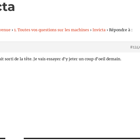
cta
venue
›
1. Toutes vos questions sur les machines
›
Invicta
›
Répondre à :
#124
 sorti de la tête. Je vais essayer d’y jeter un coup d’oeil demain.