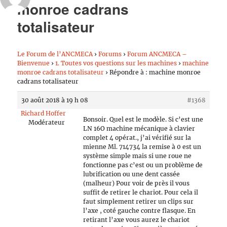
monroe cadrans
totalisateur
Le Forum de l’ANCMECA
›
Forums
›
Forum ANCMECA –
Bienvenue
›
1. Toutes vos questions sur les machines
›
machine
monroe cadrans totalisateur
›
Répondre à : machine monroe
cadrans totalisateur
30 août 2018 à 19 h 08
#1368
Richard Hoffer
Bonsoir. Quel est le modèle. Si c’est une
Modérateur
LN 16O machine mécanique à clavier
complet 4 opérat., j’ai vérifié sur la
mienne Ml. 714734 la remise à 0 est un
système simple mais si une roue ne
fonctionne pas c’est ou un problème de
lubrification ou une dent cassée
(malheur) Pour voir de près il vous
suffit de retirer le chariot. Pour cela il
faut simplement retirer un clips sur
l’axe , coté gauche contre flasque. En
retirant l’axe vous aurez le chariot