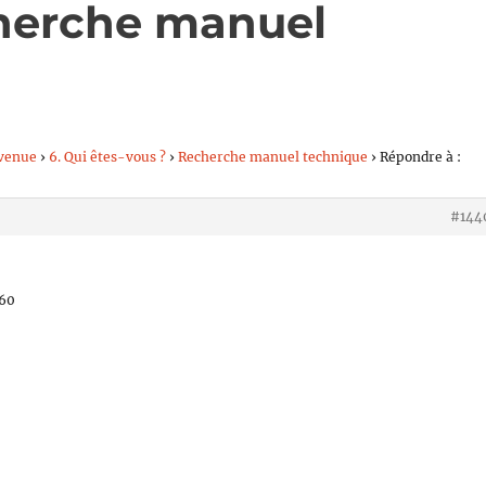
cherche manuel
venue
›
6. Qui êtes-vous ?
›
Recherche manuel technique
›
Répondre à :
#144
760