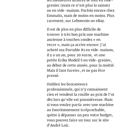
les meilleures affaires se font en vide-
grenier (mais ce n’est plus la saison)
ou en vide-maison. Parfois encore chez
Emmaüs, mais de moins en moins. Plus
rarement, sur Leboncoin ou eBay.
Il est de plus en plus difficile de
trouver à très bon prix une machine
ancienne à touches rondes « en
verre », mais ça arrive encore: j’ai
acheté ma Portable #1 en vide-maison,
il y a un an, pour 20 euros, et une
petite Erika Modell S en vide-grenier,
au début de cette année, pour la moitié.
Mais il faut fureter, et ne pas être
pressé.
Oubliez les brocanteurs
professionnels, qui n’y connaissent
rien et vendent la rouille au prix de l’or
dès lors qu’elle est poussiéreuse. Mais
si vous voulez partir avec une machine
au fonctionnement irréprochable,
quitte à dépasser un peu votre budget,
vous pouvez faire un tour sur le site
d’André Loir.