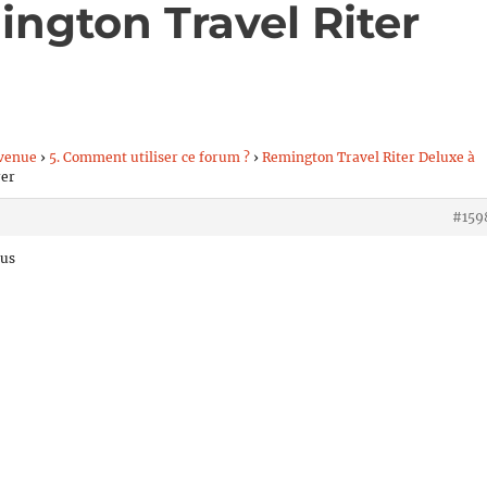
ngton Travel Riter
venue
›
5. Comment utiliser ce forum ?
›
Remington Travel Riter Deluxe à
rer
#159
ous