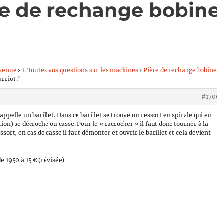
ce de rechange bobin
venue
›
1. Toutes vos questions sur les machines
›
Pièce de rechange bobine
rriot ?
#170
pelle un barillet. Dans ce barillet se trouve un ressort en spirale qui en
tion) se décroche ou casse. Pour le « racrocher » il faut donc tourner à la
ssort, en cas de casse il faut démonter et ouvrir le barillet et cela devient
 1950 à 15 € (révisée)