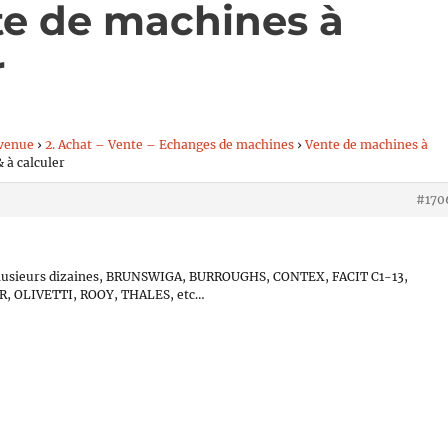
te de machines à
r
venue
›
2. Achat – Vente – Echanges de machines
›
Vente de machines à
 à calculer
#170
n a plusieurs dizaines, BRUNSWIGA, BURROUGHS, CONTEX, FACIT C1-13,
 OLIVETTI, ROOY, THALES, etc…