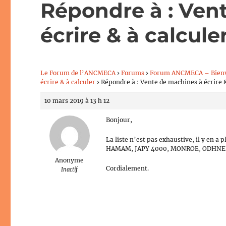
Répondre à : Ven
écrire & à calcule
Le Forum de l’ANCMECA
›
Forums
›
Forum ANCMECA – Bien
écrire & à calculer
›
Répondre à : Vente de machines à écrire &
10 mars 2019 à 13 h 12
Bonjour,
La liste n’est pas exhaustive, il y e
HAMAM, JAPY 4000, MONROE, ODHNER,
Anonyme
Cordialement.
Inactif