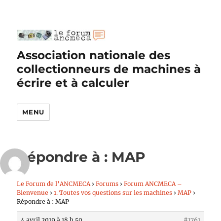
Association nationale des
collectionneurs de machines à
écrire et à calculer
MENU
Répondre à : MAP
Le Forum de l’ANCMECA
›
Forums
›
Forum ANCMECA –
Bienvenue
›
1. Toutes vos questions sur les machines
›
MAP
›
Répondre à : MAP
4 avril 2019 à 18 h 50
#1761