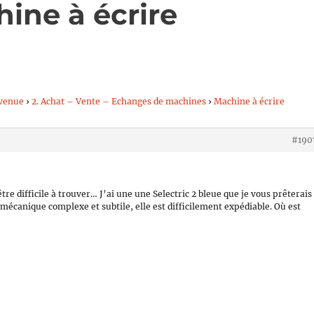
ine à écrire
venue
›
2. Achat – Vente – Echanges de machines
›
Machine à écrire
#190
tre difficile à trouver… J’ai une une Selectric 2 bleue que je vous prêterais
a mécanique complexe et subtile, elle est difficilement expédiable. Où est