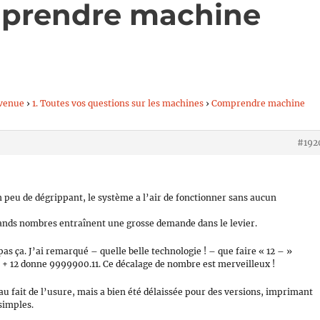
mprendre machine
venue
›
1. Toutes vos questions sur les machines
›
Comprendre machine
#192
n peu de dégrippant, le système a l’air de fonctionner sans aucun
 grands nombres entraînent une grosse demande dans le levier.
pas ça. J’ai remarqué – quelle belle technologie ! – que faire « 12 – »
 + 12 donne 9999900.11. Ce décalage de nombre est merveilleux !
 fait de l’usure, mais a bien été délaissée pour des versions, imprimant
simples.