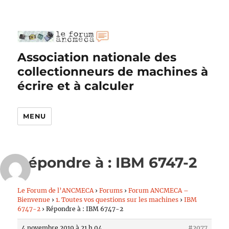
Association nationale des
collectionneurs de machines à
écrire et à calculer
MENU
Répondre à : IBM 6747-2
Le Forum de l’ANCMECA
›
Forums
›
Forum ANCMECA –
Bienvenue
›
1. Toutes vos questions sur les machines
›
IBM
6747-2
›
Répondre à : IBM 6747-2
4 novembre 2019 à 21 h 04
#2077