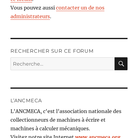
Vous pouvez aussi
contacter un de nos
administrateurs
.
RECHERCHER SUR CE FORUM
RE
Recherche
pour :
L’ANCMECA
L'ANCMECA, c'est l’association nationale des
collectionneurs de machines à écrire et
machines à calculer mécaniques.
Visitez notre site Internet
www.ancmeca.org