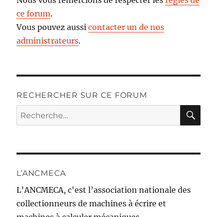
Nous vous remercions de respecter les
règles de
ce forum
.
Vous pouvez aussi
contacter un de nos
administrateurs
.
RECHERCHER SUR CE FORUM
RE
Recherche
pour :
L’ANCMECA
L'ANCMECA, c'est l’association nationale des
collectionneurs de machines à écrire et