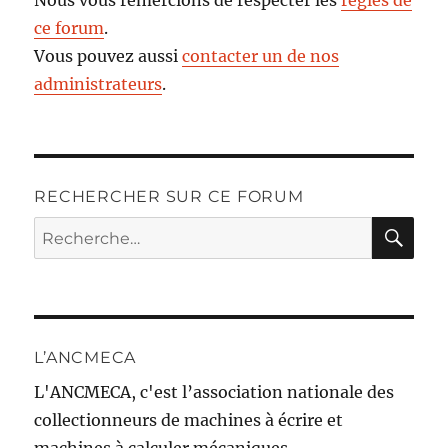
Nous vous remercions de respecter les
règles de
ce forum
.
Vous pouvez aussi
contacter un de nos
administrateurs
.
RECHERCHER SUR CE FORUM
RE
Recherche
pour :
L’ANCMECA
L'ANCMECA, c'est l’association nationale des
collectionneurs de machines à écrire et