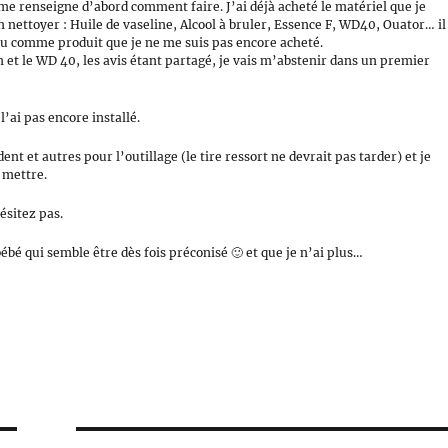
 me renseigne d’abord comment faire. J’ai déjà acheté le matériel que je
n nettoyer : Huile de vaseline, Alcool à bruler, Essence F, WD40, Ouator… il
s lu comme produit que je ne me suis pas encore acheté.
in et le WD 40, les avis étant partagé, je vais m’abstenir dans un premier
l’ai pas encore installé.
ent et autres pour l’outillage (le tire ressort ne devrait pas tarder) et je
 mettre.
ésitez pas.
ur bébé qui semble être dès fois préconisé 🙂 et que je n’ai plus…