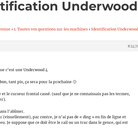
ntification Underwood
venue
›
1. Toutes vos questions sur les machines
›
Identification Underwoo
#247
 que c’est une Underwood 4
bon, tant pis, ça sera pour la prochaine 🙂
 et le curseur frontal cassé. (sauf que je ne connaissais pas les termes,
er).
sans l’abîmer.
(visuellement), par contre, je n’ai pas de « ding » en fin de ligne et
u. Je suppose que ce doit être le rail ou un truc dans le genre, qui est