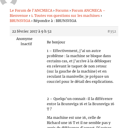
Le Forum de l’ANCMECA
›
Forums
›
Forum ANCMECA –
Bienvenue
›
1. Toutes vos questions sur les machines
›
BRUNSVIGA
›
Répondre à : BRUNSVIGA
22 février 2017 à 9 h 52
#352
Anonyme
Re bonjour
Inactif
1 – Effectivement, j’ai un autre
problème : la machine se bloque dans
certains cas, et j’arrive à la débloquer
en relevant le taquet de non retour
(sur la gauche de la machine) et en
reculant la manivelle; je prépare un
courriel pour le détail des explications.
2 – Quelqu’un connait-il la différence
entre la Brunsviga 16 et la Brunsviga 16
T ?
Ma machine est une 16, celle de
Richard une 16 T et il ne semble pas y
avoir de différence d’aspect. D’autres