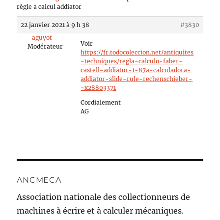
règle a calcul addiator
22 janvier 2021 à 9 h 38
#3830
aguyot
Voir
Modérateur
https://fr.todocoleccion.net/antiquites
-techniques/regla-calculo-faber-
castell-addiator-1-87a-calculadora-
addiator-slide-rule-rechenschieber-
~x28803371
Cordialement
AG
ANCMECA
Association nationale des collectionneurs de
machines à écrire et à calculer mécaniques.