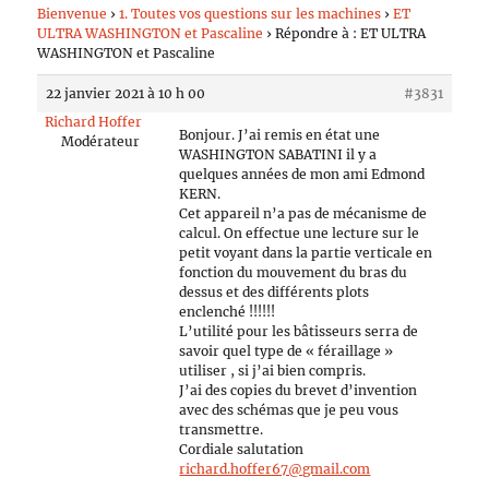
Bienvenue
›
1. Toutes vos questions sur les machines
›
ET
ULTRA WASHINGTON et Pascaline
›
Répondre à : ET ULTRA
WASHINGTON et Pascaline
22 janvier 2021 à 10 h 00
#3831
Richard Hoffer
Bonjour. J’ai remis en état une
Modérateur
WASHINGTON SABATINI il y a
quelques années de mon ami Edmond
KERN.
Cet appareil n’a pas de mécanisme de
calcul. On effectue une lecture sur le
petit voyant dans la partie verticale en
fonction du mouvement du bras du
dessus et des différents plots
enclenché !!!!!!
L’utilité pour les bâtisseurs serra de
savoir quel type de « féraillage »
utiliser , si j’ai bien compris.
J’ai des copies du brevet d’invention
avec des schémas que je peu vous
transmettre.
Cordiale salutation
richard.hoffer67@gmail.com