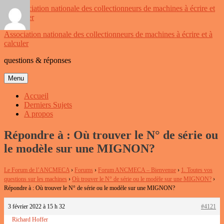
Aller
au
contenu
Association nationale des collectionneurs de machines à écrire et à
calculer
questions & réponses
Menu
Accueil
Derniers Sujets
A propos
Répondre à : Où trouver le N° de série ou
le modèle sur une MIGNON?
Le Forum de l’ANCMECA
›
Forums
›
Forum ANCMECA – Bienvenue
›
1. Toutes vos
questions sur les machines
›
Où trouver le N° de série ou le modèle sur une MIGNON?
›
Répondre à : Où trouver le N° de série ou le modèle sur une MIGNON?
3 février 2022 à 15 h 32
#4121
Richard Hoffer