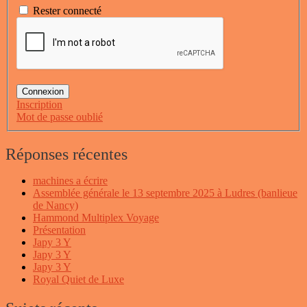
Rester connecté
Connexion
Inscription
Mot de passe oublié
Réponses récentes
machines a écrire
Assemblée générale le 13 septembre 2025 à Ludres (banlieue
de Nancy)
Hammond Multiplex Voyage
Présentation
Japy 3 Y
Japy 3 Y
Japy 3 Y
Royal Quiet de Luxe