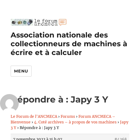
Association nationale des
collectionneurs de machines à
écrire et à calculer
MENU
Répondre à : Japy 3 Y
Le Forum de l’ANCMECA
›
Forums
›
Forum ANCMECA –
Bienvenue
›
4. Coté archives – à propos de vos machines
›
Japy
3 Y
›
Répondre à : Japy 3 Y
7 novembre 2022 à 15 h 07
#4268