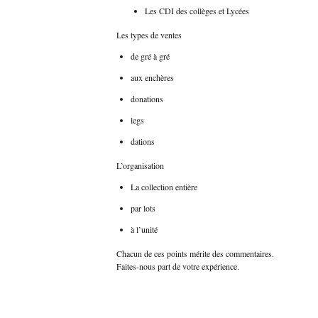
Les CDI des collèges et Lycées
Les types de ventes
de gré à gré
aux enchères
donations
legs
dations
L’organisation
La collection entière
par lots
à l’unité
Chacun de ces points mérite des commentaires.
Faites-nous part de votre expérience.