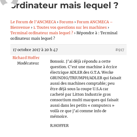
ordinateur mais lequel ?
Le Forum de l’ANCMECA
›
Forums
›
Forum ANCMECA –
Bienvenue
›
1. Toutes vos questions sur les machines
›
Terminal ordinateur mais lequel ?
›
Répondre à : Terminal
ordinateur mais lequel ?
17 octobre 2017 à 20 h 47
#917
Richard Hoffer
Bonsoir. J’ai déjà répondu a cette
Modérateur
question. C’est une machine à écrire
électrique ADLER des G.T.A. Werke
GRUNDIG/TRIUMPH/ADLER qui faisait
aussi des machines comptable; peu
être déjà sous la coupe U.S.A car
racheté par Litton Industrie gros
consortium multi marques qui faisait
aussi dans les petits « computers »
voilà ce que j’ai comme info de
mémoire.
R.HOFFER