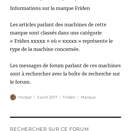
Informations sur la marque Friden
Les articles parlant des machines de cette
marque sont classés dans une catégorie
« Friden xxxxx » où « xxxxx » représente le
type de la machine concernée.
Les messages de forum parlant de ces machines
sont à rechercher avec la boîte de recherche sur
le forum.
Auteur
Publié
Catégories
Étiquettes
micbar
5 avril 2017
Friden
Marque
le
RECHERCHER SUR CE FORUM