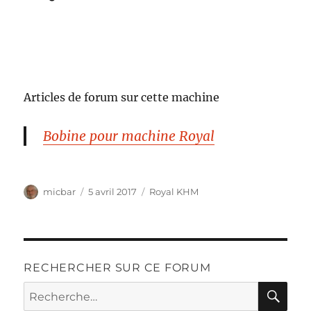
Articles de forum sur cette machine
Bobine pour machine Royal
Auteur
Publié
Catégories
micbar
5 avril 2017
Royal KHM
le
RECHERCHER SUR CE FORUM
RE
Recherche
pour :