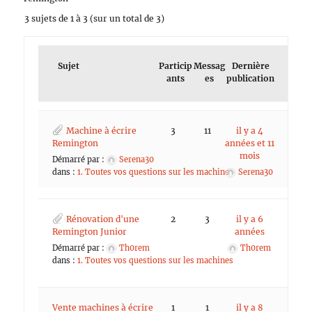
3 sujets de 1 à 3 (sur un total de 3)
Sujet
Particip
Messag
Dernière
ants
es
publication
Machine à écrire
3
11
il y a 4
Remington
années et 11
mois
Démarré par :
Serena30
dans :
1. Toutes vos questions sur les machines
Serena30
Rénovation d'une
2
3
il y a 6
Remington Junior
années
Démarré par :
Th0rem
Th0rem
dans :
1. Toutes vos questions sur les machines
Vente machines à écrire
1
1
il y a 8