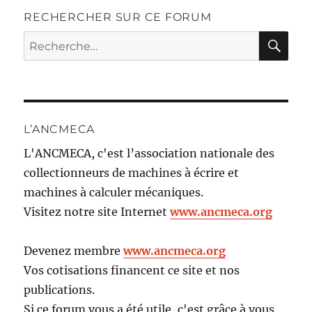
RECHERCHER SUR CE FORUM
RE
Recherche
pour :
L’ANCMECA
L'ANCMECA, c'est l’association nationale des
collectionneurs de machines à écrire et
machines à calculer mécaniques.
Visitez notre site Internet
www.ancmeca.org
Devenez membre
www.ancmeca.org
Vos cotisations financent ce site et nos
publications.
Si ce forum vous a été utile, c'est grâce à vous