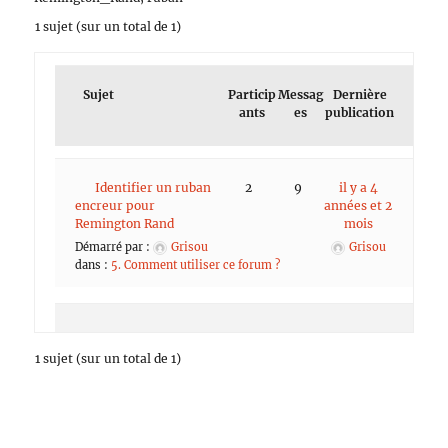
1 sujet (sur un total de 1)
Sujet
Particip
Messag
Dernière
ants
es
publication
Identifier un ruban
2
9
il y a 4
encreur pour
années et 2
Remington Rand
mois
Démarré par :
Grisou
Grisou
dans :
5. Comment utiliser ce forum ?
1 sujet (sur un total de 1)