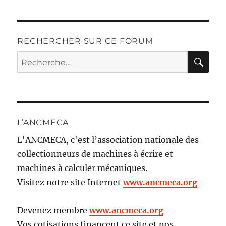
RECHERCHER SUR CE FORUM
RE
Recherche
pour :
L’ANCMECA
L'ANCMECA, c'est l’association nationale des
collectionneurs de machines à écrire et
machines à calculer mécaniques.
Visitez notre site Internet
www.ancmeca.org
Devenez membre
www.ancmeca.org
Vos cotisations financent ce site et nos