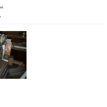
sé.
e