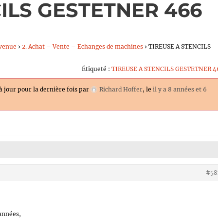
ILS GESTETNER 466
venue
›
2. Achat – Vente – Echanges de machines
›
TIREUSE A STENCILS
Étiqueté :
TIREUSE A STENCILS GESTETNER 4
 à jour pour la dernière fois par
Richard Hoffer
, le
il y a 8 années et 6
#58
 années,