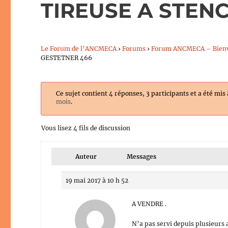
TIREUSE A STENC
Le Forum de l’ANCMECA
›
Forums
›
Forum ANCMECA – Bien
GESTETNER 466
Ce sujet contient 4 réponses, 3 participants et a été mis
mois
.
Vous lisez 4 fils de discussion
Auteur
Messages
19 mai 2017 à 10 h 52
A VENDRE .
N’a pas servi depuis plusieurs