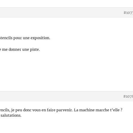
#107
stencils pour une exposition.
de me donner une piste.
#107
encils, je peu donc vous en faire parvenir. La machine marche t’elle ?
 salutations.