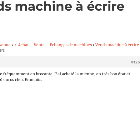
ds machine à écrire
venue
›
2. Achat – Vente – Echanges de machines
›
Vends machine à écrire
IPT
#126
e fréquemment en brocante. J’ai acheté la mienne, en très bon état et
 10 euros chez Emmaüs.