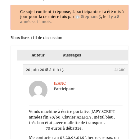
Ce sujet contient 1 réponse, 2 participants et a été mis à
jour pour la dernière fois par
Stephane5
, le
il y a 8
années et 1 mois
.
Vous lisez 1 fil de discussion
Auteur
Messages
20 juin 2018 à 11 h 15
#1260
JEANC
Participant
Vends machine à écrire portative JAPY SCRIPT
années fin 50/60. Clavier AZERTY, métal bleu,
très bon état, avec mallette de transport.
70 euros à débattre.
Me contacter au 03.29.94.01.95 heures repas, ou