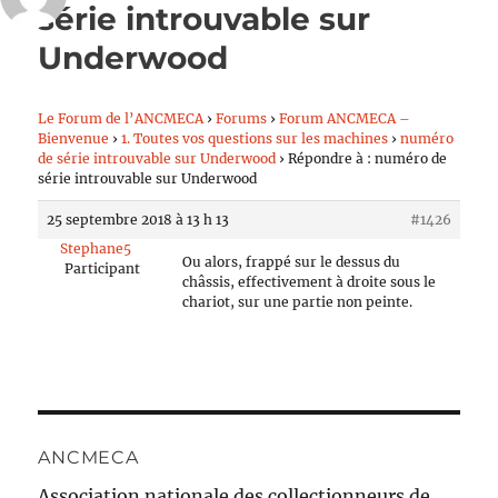
série introuvable sur
Underwood
Le Forum de l’ANCMECA
›
Forums
›
Forum ANCMECA –
Bienvenue
›
1. Toutes vos questions sur les machines
›
numéro
de série introuvable sur Underwood
›
Répondre à : numéro de
série introuvable sur Underwood
25 septembre 2018 à 13 h 13
#1426
Stephane5
Ou alors, frappé sur le dessus du
Participant
châssis, effectivement à droite sous le
chariot, sur une partie non peinte.
ANCMECA
Association nationale des collectionneurs de