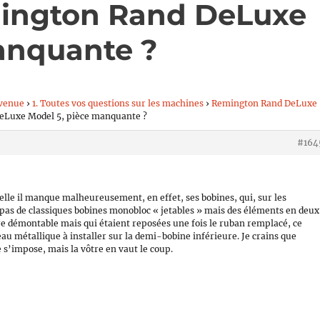
mington Rand DeLuxe
anquante ?
venue
›
1. Toutes vos questions sur les machines
›
Remington Rand DeLuxe
eLuxe Model 5, pièce manquante ?
#164
quelle il manque malheureusement, en effet, ses bobines, qui, sur les
pas de classiques bobines monobloc « jetables » mais des éléments en deux
re démontable mais qui étaient reposées une fois le ruban remplacé, ce
au métallique à installer sur la demi-bobine inférieure. Je crains que
s’impose, mais la vôtre en vaut le coup.