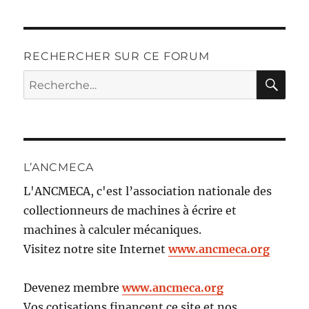
RECHERCHER SUR CE FORUM
RE
Recherche
pour :
L’ANCMECA
L'ANCMECA, c'est l’association nationale des
collectionneurs de machines à écrire et
machines à calculer mécaniques.
Visitez notre site Internet
www.ancmeca.org
Devenez membre
www.ancmeca.org
Vos cotisations financent ce site et nos