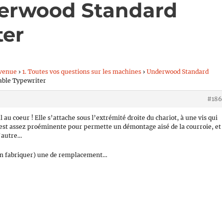
derwood Standard
ter
venue
›
1. Toutes vos questions sur les machines
›
Underwood Standard
able Typewriter
#186
 au coeur ! Elle s’attache sous l’extrémité droite du chariot, à une vis qui
 est assez proéminente pour permette un démontage aisé de la courroie, et
d’autre…
’en fabriquer) une de remplacement…