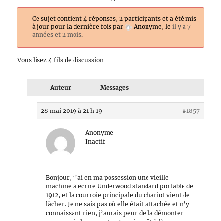
Ce sujet contient 4 réponses, 2 participants et a été mis
à jour pour la dernière fois par
Anonyme
, le
il y a 7
années et 2 mois
.
Vous lisez 4 fils de discussion
Auteur
Messages
28 mai 2019 à 21 h 19
#1857
Anonyme
Inactif
Bonjour, j’ai en ma possession une vieille
machine à écrire Underwood standard portable de
1912, et la courroie principale du chariot vient de
lâcher. Je ne sais pas où elle était attachée et n’y
connaissant rien, j’aurais peur de la démonter