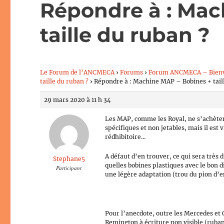
Répondre à : Mac
taille du ruban ?
Le Forum de l’ANCMECA
›
Forums
›
Forum ANCMECA – Bien
taille du ruban ?
›
Répondre à : Machine MAP – Bobines + tail
29 mars 2020 à 11 h 34
Les MAP, comme les Royal, ne s’achèten
spécifiques et non jetables, mais il est 
rédhibitoire…
A défaut d’en trouver, ce qui sera très 
Stephane5
quelles bobines plastiques avec le bon
Participant
une légère adaptation (trou du pion d’e
Pour l’anecdote, outre les Mercedes et 
Remington à écriture non visible (ruban