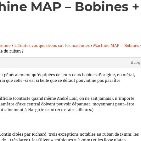
hine MAP – Bobines +
venue
›
1. Toutes vos questions sur les machines
›
Machine MAP – Bobines 
le du ruban ?
#229
t généralement qu’équipées de leurs deux bobines d’origine, en métal,
vrai que celle-ci est si belle que ce défaut pouvait ne pas paraître
difficile (contacte quand même André Loir, on ne sait jamais), n’importe
 diamètre d’axe central doivent pouvoir dépanner, moyennant peut-être
ntraînement à élargir/excentrer/refaire ailleurs.)
Contin citées par Richard, trois exceptions notables au ruban de 13mm: les
 de… très large), les Oliver « gothiques » (12mm) et les Rooy plates