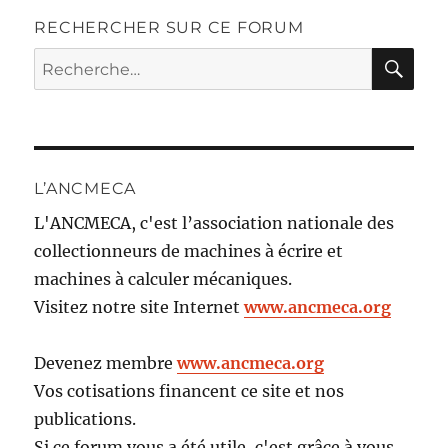
RECHERCHER SUR CE FORUM
RE
Recherche
pour :
L’ANCMECA
L'ANCMECA, c'est l’association nationale des
collectionneurs de machines à écrire et
machines à calculer mécaniques.
Visitez notre site Internet
www.ancmeca.org
Devenez membre
www.ancmeca.org
Vos cotisations financent ce site et nos
publications.
Si ce forum vous a été utile, c'est grâce à vous